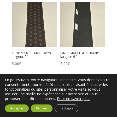
GRIP SKATE ART 84cm
GRIP SKATE ART 84cm
largeur 9″
largeur 9″
5,00
€
5,00
€
En poursuivant votre navigation sur le site, vous donnez votre
consentement pour le dépôt des cookies visant à assurer les
fonctionnalités du site, personnaliser votre visite et vous
assurer une meilleure expérience sur notre site et vous
proposer des offres adaptées.
Pour en savoir plus.
Accepter
Refuser
Réglages