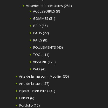
produits
251
Visseries et accessoires
251
8
produits
ACCESSOIRES
8
produits
51
GOMMES
51
produits
36
GRIP
36
produits
22
PADS
22
produits
8
RAILS
8
produits
45
ROULEMENTS
45
produits
11
TOOL
11
produits
120
VISSERIE
120
produits
4
WAX
4
produits
35
Arts de la maison - Mobilier
35
produits
57
Arts de la table
57
produits
131
Bijoux - Bien être
131
produits
6
Loisirs
6
produits
16
Portfolio
16