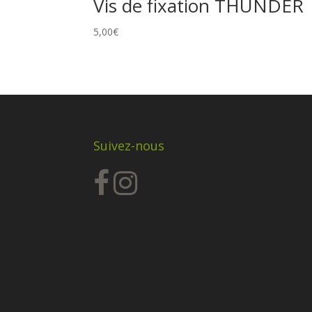
Vis de fixation THUNDER
5,00
€
Suivez-nous