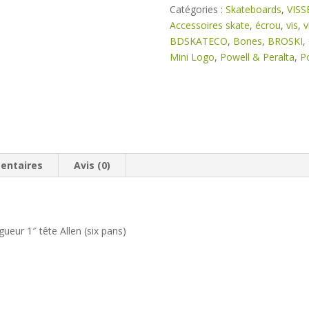
Broski
Catégories :
Skateboards
,
VISS
Allen
Accessoires skate
,
écrou
,
vis
,
v
1"
BDSKATECO
,
Bones
,
BROSKI
,
JF
Mini Logo
,
Powell & Peralta
,
Po
entaires
Avis (0)
eur 1″ tête Allen (six pans)