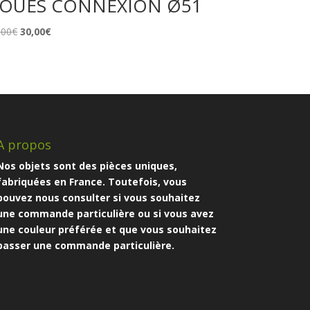
OUES CONNEXION Ø51
Le
Le
,00
€
30,00
€
prix
prix
initial
actuel
était :
est :
39,00€.
30,00€.
A propos
Nos objets sont des pièces uniques,
fabriquées en France. Toutefois, vous
pouvez nous consulter si vous souhaitez
une commande particulière ou si vous avez
une couleur préférée et que vous souhaitez
passer une commande particulière.