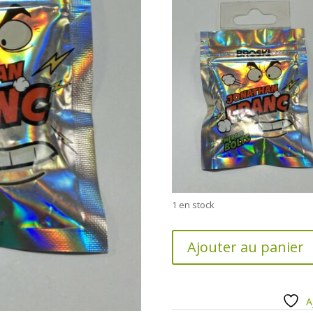
1 en stock
quantité
Ajouter au panier
de
Visserie
de
fixation
A