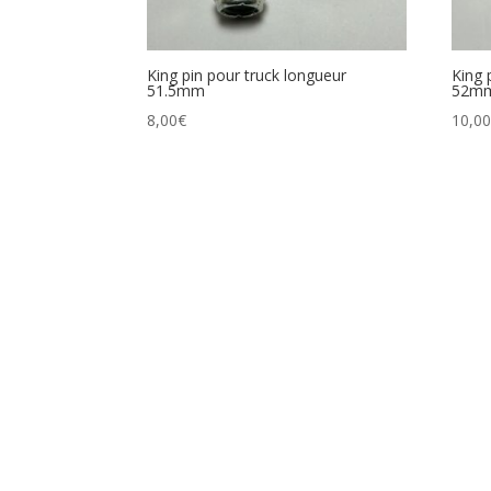
King pin pour truck longueur
King 
51.5mm
52m
8,00
€
10,0