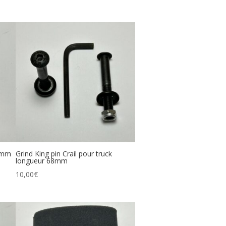
49mm
Grind King pin Crail pour truck
longueur 68mm
10,00
€