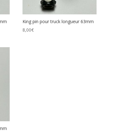
52mm
King pin pour truck longueur 63mm
8,00
€
49mm