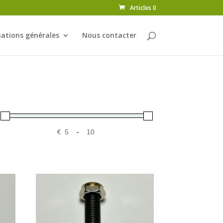
Articles 0
ations générales
Nous contacter
€
-
Minimum Price
Maximum Price