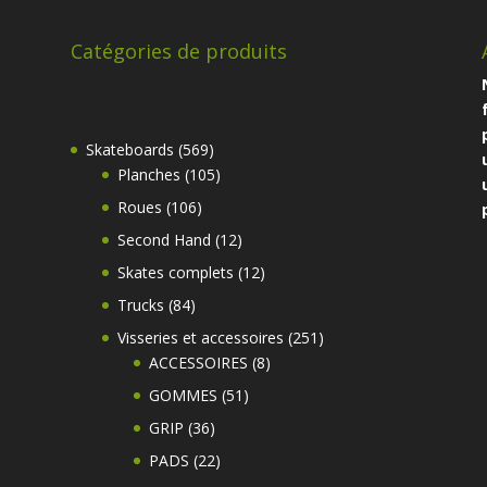
Catégories de produits
569
Skateboards
569
produits
105
Planches
105
produits
106
Roues
106
produits
12
Second Hand
12
produits
12
Skates complets
12
produits
84
Trucks
84
produits
251
Visseries et accessoires
251
8
produits
ACCESSOIRES
8
produits
51
GOMMES
51
produits
36
GRIP
36
produits
22
PADS
22
produits