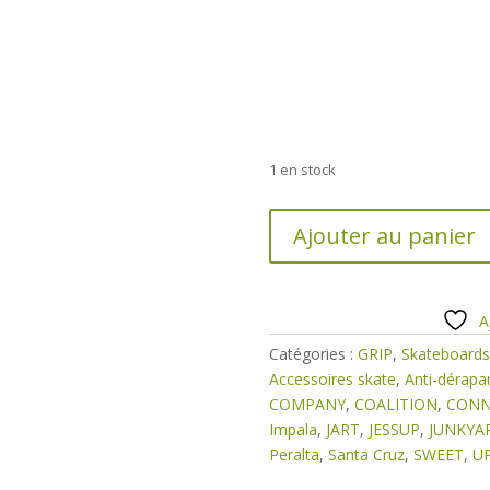
1 en stock
quantité
Ajouter au panier
de
GRIP
Upside
84cm
A
largeur
Catégories :
GRIP
,
Skateboards
9"
Accessoires skate
,
Anti-dérapa
COMPANY
,
COALITION
,
CONN
Impala
,
JART
,
JESSUP
,
JUNKYA
Peralta
,
Santa Cruz
,
SWEET
,
U