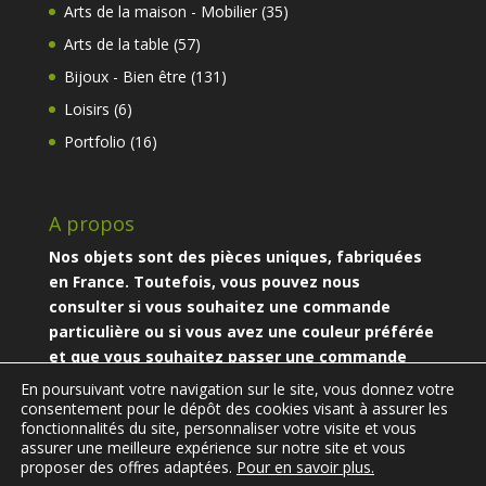
produits
35
Arts de la maison - Mobilier
35
produits
57
Arts de la table
57
produits
131
Bijoux - Bien être
131
produits
6
Loisirs
6
produits
16
Portfolio
16
produits
A propos
Nos objets sont des pièces uniques, fabriquées
en France. Toutefois, vous pouvez nous
consulter si vous souhaitez une commande
particulière ou si vous avez une couleur préférée
et que vous souhaitez passer une commande
particulière.
En poursuivant votre navigation sur le site, vous donnez votre
consentement pour le dépôt des cookies visant à assurer les
fonctionnalités du site, personnaliser votre visite et vous
assurer une meilleure expérience sur notre site et vous
proposer des offres adaptées.
Pour en savoir plus.