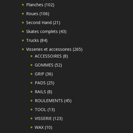
produits
102
Planches
102
produits
106
Roues
106
produits
21
Second Hand
21
produits
43
Skates complets
43
produits
84
Trucks
84
produits
265
Visseries et accessoires
265
8
produits
ACCESSOIRES
8
produits
52
GOMMES
52
produits
36
GRIP
36
produits
25
PADS
25
produits
8
RAILS
8
produits
45
ROULEMENTS
45
produits
13
TOOL
13
produits
123
VISSERIE
123
produits
10
WAX
10