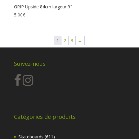
GRIP Upside 84cm largeur 9″
5,00
€
1
2
3
→
Suivez-nous
Catégories de produits
611
Skateboards
611