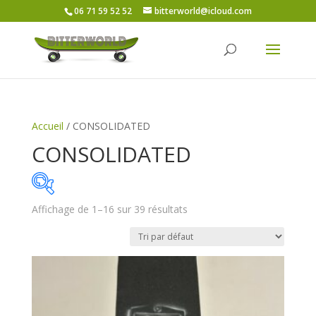
06 71 59 52 52
bitterworld@icloud.com
Accueil
/ CONSOLIDATED
CONSOLIDATED
Affichage de 1–16 sur 39 résultats
Price:
4€
—
50€
On sale
(5)
Catégories de produits