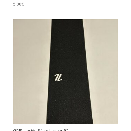
5,00
€
GRIP Upside 84cm largeur 9″