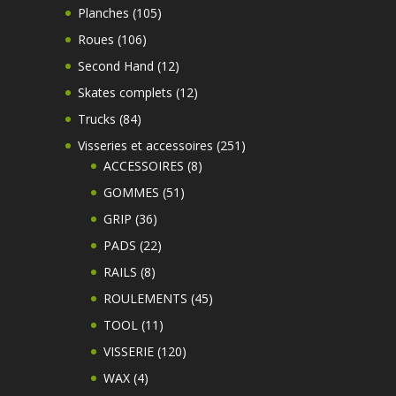
produits
105
Planches
105
produits
106
Roues
106
produits
12
Second Hand
12
produits
12
Skates complets
12
produits
84
Trucks
84
produits
251
Visseries et accessoires
251
8
produits
ACCESSOIRES
8
produits
51
GOMMES
51
produits
36
GRIP
36
produits
22
PADS
22
produits
8
RAILS
8
produits
45
ROULEMENTS
45
produits
11
TOOL
11
produits
120
VISSERIE
120
produits
4
WAX
4