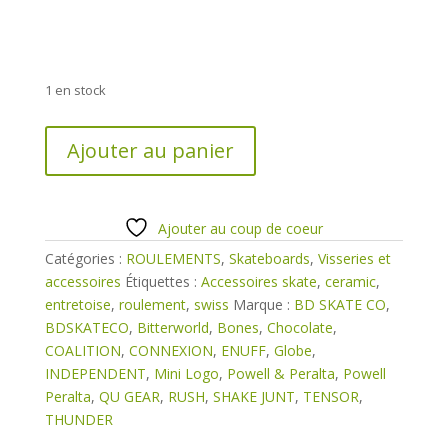
1 en stock
quantité
Ajouter au panier
de
Roulements
608
swiss
Ajouter au coup de coeur
Catégories :
ROULEMENTS
,
Skateboards
,
Visseries et
accessoires
Étiquettes :
Accessoires skate
,
ceramic
,
entretoise
,
roulement
,
swiss
Marque :
BD SKATE CO
,
BDSKATECO
,
Bitterworld
,
Bones
,
Chocolate
,
COALITION
,
CONNEXION
,
ENUFF
,
Globe
,
INDEPENDENT
,
Mini Logo
,
Powell & Peralta
,
Powell
Peralta
,
QU GEAR
,
RUSH
,
SHAKE JUNT
,
TENSOR
,
THUNDER