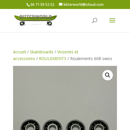
06 71 59 52 52
bitterworld@icloud.com
Accueil
/
Skateboards
/
Visseries et
accessoires
/
ROULEMENTS
/ Roulements 608 swiss