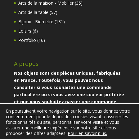
produits
35
Arts de la maison - Mobilier
35
produits
57
Arts de la table
57
produits
131
Bijoux - Bien être
131
produits
6
Loisirs
6
produits
16
Portfolio
16
produits
A propos
Nos objets sont des pièces uniques, fabriquées
en France. Toutefois, vous pouvez nous
consulter si vous souhaitez une commande
particulière ou si vous avez une couleur préférée
et que vous souhaitez passer une commande
particulière.
En poursuivant votre navigation sur le site, vous donnez votre
consentement pour le dépôt des cookies visant à assurer les
fonctionnalités du site, personnaliser votre visite et vous
assurer une meilleure expérience sur notre site et vous
proposer des offres adaptées.
Pour en savoir plus.