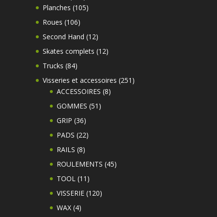
produits
105
Planches
105
produits
106
Roues
106
produits
12
Second Hand
12
produits
12
Skates complets
12
produits
84
Trucks
84
produits
251
Visseries et accessoires
251
8
produits
ACCESSOIRES
8
produits
51
GOMMES
51
produits
36
GRIP
36
produits
22
PADS
22
produits
8
RAILS
8
produits
45
ROULEMENTS
45
produits
11
TOOL
11
produits
120
VISSERIE
120
produits
4
WAX
4