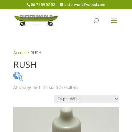
06 71 59 52 52
bitterworld@icloud.com
Accueil
/ RUSH
RUSH
Affichage de 1–16 sur 37 résultats
Price:
8€
—
45€
On sale
(6)
Catégories de produits