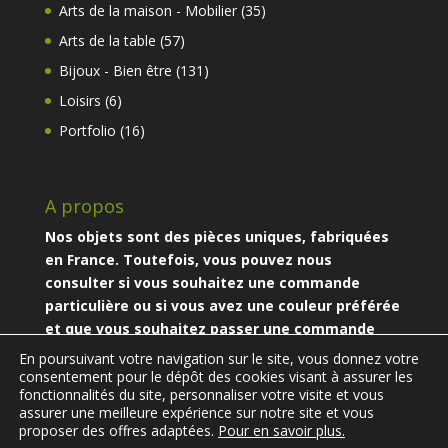
produits
35
Arts de la maison - Mobilier
35
produits
57
Arts de la table
57
produits
131
Bijoux - Bien être
131
produits
6
Loisirs
6
produits
16
Portfolio
16
produits
A propos
Nos objets sont des pièces uniques, fabriquées
en France. Toutefois, vous pouvez nous
consulter si vous souhaitez une commande
particulière ou si vous avez une couleur préférée
et que vous souhaitez passer une commande
particulière.
En poursuivant votre navigation sur le site, vous donnez votre
consentement pour le dépôt des cookies visant à assurer les
fonctionnalités du site, personnaliser votre visite et vous
assurer une meilleure expérience sur notre site et vous
proposer des offres adaptées.
Pour en savoir plus.