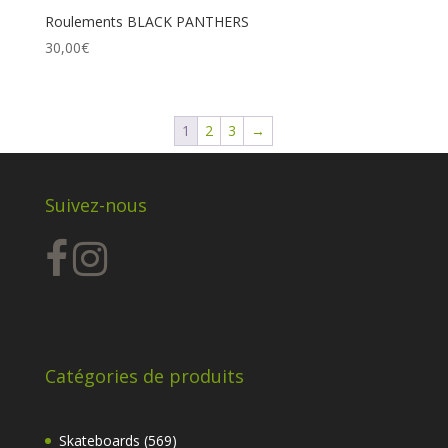
Roulements BLACK PANTHERS
30,00
€
1
2
3
→
Suivez-nous
Catégories de produits
569
Skateboards
569