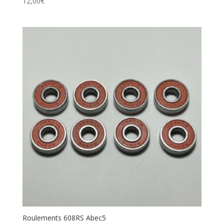
12,00
€
Roulements 608RS Abec5