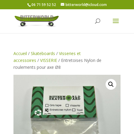
06 71 59 52 52
bitterworld@icloud.com
Accueil
/
Skateboards
/
Visseries et
accessoires
/
VISSERIE
/ Entretoises Nylon de
roulements pour axe Ø8