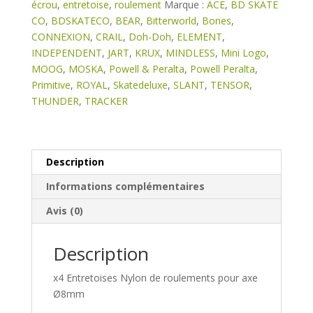
écrou
,
entretoise
,
roulement
Marque :
ACE
,
BD SKATE
Ø8
CO
,
BDSKATECO
,
BEAR
,
Bitterworld
,
Bones
,
CONNEXION
,
CRAIL
,
Doh-Doh
,
ELEMENT
,
INDEPENDENT
,
JART
,
KRUX
,
MINDLESS
,
Mini Logo
,
MOOG
,
MOSKA
,
Powell & Peralta
,
Powell Peralta
,
Primitive
,
ROYAL
,
Skatedeluxe
,
SLANT
,
TENSOR
,
THUNDER
,
TRACKER
Description
Informations complémentaires
Avis (0)
Description
x4 Entretoises Nylon de roulements pour axe
Ø8mm