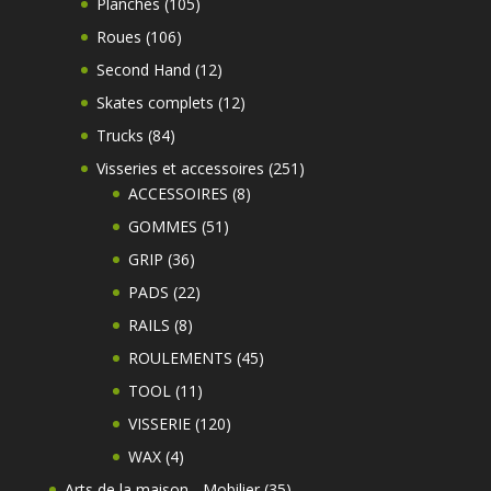
produits
105
Planches
105
produits
106
Roues
106
produits
12
Second Hand
12
produits
12
Skates complets
12
produits
84
Trucks
84
produits
251
Visseries et accessoires
251
8
produits
ACCESSOIRES
8
produits
51
GOMMES
51
produits
36
GRIP
36
produits
22
PADS
22
produits
8
RAILS
8
produits
45
ROULEMENTS
45
produits
11
TOOL
11
produits
120
VISSERIE
120
produits
4
WAX
4
produits
35
Arts de la maison - Mobilier
35