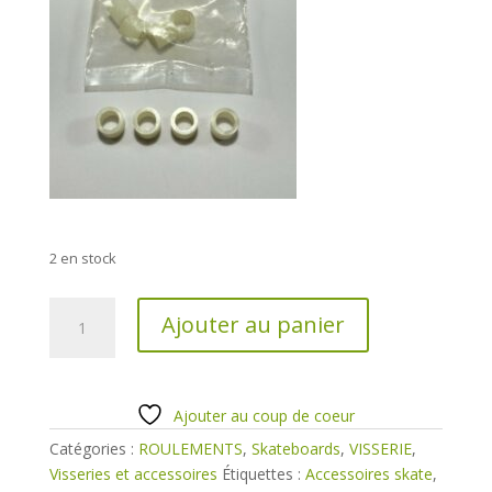
2 en stock
quantité
Ajouter au panier
de
Entretoises
Nylon
de
Ajouter au coup de coeur
roulements
Catégories :
ROULEMENTS
,
Skateboards
,
VISSERIE
,
pour
Visseries et accessoires
Étiquettes :
Accessoires skate
,
axe