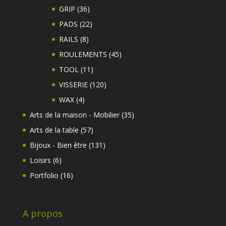
produits
36
GRIP
36
produits
22
PADS
22
produits
8
RAILS
8
produits
45
ROULEMENTS
45
produits
11
TOOL
11
produits
120
VISSERIE
120
produits
4
WAX
4
produits
35
Arts de la maison - Mobilier
35
produits
57
Arts de la table
57
produits
131
Bijoux - Bien être
131
produits
6
Loisirs
6
produits
16
Portfolio
16
produits
A propos