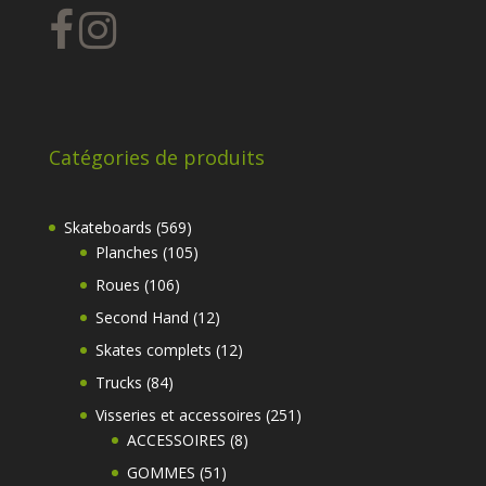
Catégories de produits
569
Skateboards
569
produits
105
Planches
105
produits
106
Roues
106
produits
12
Second Hand
12
produits
12
Skates complets
12
produits
84
Trucks
84
produits
251
Visseries et accessoires
251
8
produits
ACCESSOIRES
8
produits
51
GOMMES
51