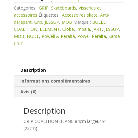
largeur
Catégories :
GRIP
,
Skateboards
,
Visseries et
9"
accessoires
Étiquettes :
Accessoires skate
,
Anti-
dérapant
,
Grip
,
JESSUP
,
MOB
Marque :
BULLET
,
COALITION
,
ELEMENT
,
Globe
,
Impala
,
JART
,
JESSUP
,
MOB
,
NUDE
,
Powell & Peralta
,
Powell Peralta
,
Santa
Cruz
Description
Informations complémentaires
Avis (0)
Description
GRIP COALITION BLANC 84cm largeur 9″
(23cm)