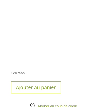
1 en stock
quantité
Ajouter au panier
de
GRIP
COALITION
84cm
Ajouter au coup de coeur