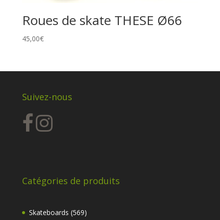
Roues de skate THESE Ø66
45,00
€
Suivez-nous
Catégories de produits
569
Skateboards
569