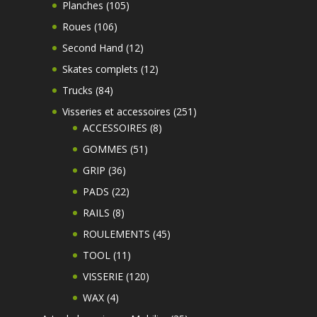
produits
105
Planches
105
produits
106
Roues
106
produits
12
Second Hand
12
produits
12
Skates complets
12
produits
84
Trucks
84
produits
251
Visseries et accessoires
251
8
produits
ACCESSOIRES
8
produits
51
GOMMES
51
produits
36
GRIP
36
produits
22
PADS
22
produits
8
RAILS
8
produits
45
ROULEMENTS
45
produits
11
TOOL
11
produits
120
VISSERIE
120
produits
4
WAX
4
produits