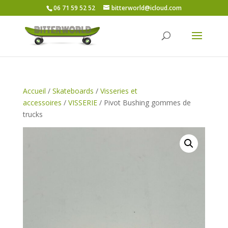
06 71 59 52 52
bitterworld@icloud.com
Accueil
/
Skateboards
/
Visseries et
accessoires
/
VISSERIE
/ Pivot Bushing gommes de
trucks