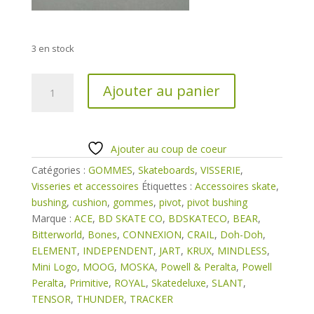
3 en stock
quantité
Ajouter au panier
de
Pivot
Bushing
gommes
Ajouter au coup de coeur
de
Catégories :
GOMMES
,
Skateboards
,
VISSERIE
,
trucks
Visseries et accessoires
Étiquettes :
Accessoires skate
,
bushing
,
cushion
,
gommes
,
pivot
,
pivot bushing
Marque :
ACE
,
BD SKATE CO
,
BDSKATECO
,
BEAR
,
Bitterworld
,
Bones
,
CONNEXION
,
CRAIL
,
Doh-Doh
,
ELEMENT
,
INDEPENDENT
,
JART
,
KRUX
,
MINDLESS
,
Mini Logo
,
MOOG
,
MOSKA
,
Powell & Peralta
,
Powell
Peralta
,
Primitive
,
ROYAL
,
Skatedeluxe
,
SLANT
,
TENSOR
,
THUNDER
,
TRACKER