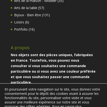
35
Arts de la maison - Mobilier
35
produits
57
Arts de la table
57
produits
131
Bijoux - Bien être
131
produits
6
Loisirs
6
produits
16
Portfolio
16
produits
A propos
Nos objets sont des pièces uniques, fabriquées
en France. Toutefois, vous pouvez nous
consulter si vous souhaitez une commande
particulière ou si vous avez une couleur préférée
et que vous souhaitez passer une commande
particulière.
En poursuivant votre navigation sur le site, vous donnez votre
consentement pour le dépôt des cookies visant à assurer les
fonctionnalités du site, personnaliser votre visite et vous
assurer une meilleure expérience sur notre site et vous
proposer des offres adaptées.
Pour en savoir plus.