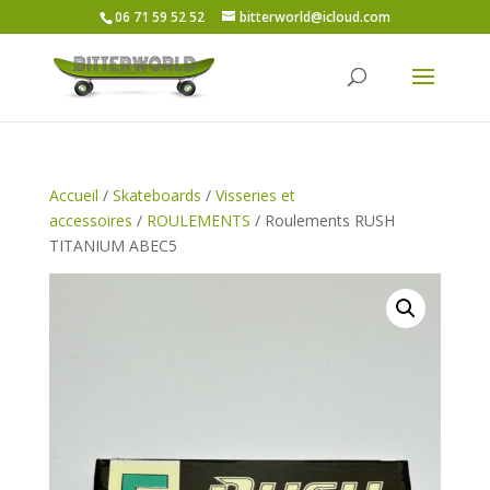
06 71 59 52 52
bitterworld@icloud.com
Accueil
/
Skateboards
/
Visseries et
accessoires
/
ROULEMENTS
/ Roulements RUSH
TITANIUM ABEC5