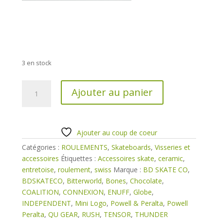
3 en stock
quantité
Ajouter au panier
de
Roulements
RUSH
TITANIUM
Ajouter au coup de coeur
ABEC5
Catégories :
ROULEMENTS
,
Skateboards
,
Visseries et
accessoires
Étiquettes :
Accessoires skate
,
ceramic
,
entretoise
,
roulement
,
swiss
Marque :
BD SKATE CO
,
BDSKATECO
,
Bitterworld
,
Bones
,
Chocolate
,
COALITION
,
CONNEXION
,
ENUFF
,
Globe
,
INDEPENDENT
,
Mini Logo
,
Powell & Peralta
,
Powell
Peralta
,
QU GEAR
,
RUSH
,
TENSOR
,
THUNDER