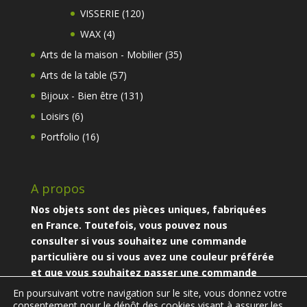
produits
120
VISSERIE
120
produits
4
WAX
4
produits
35
Arts de la maison - Mobilier
35
produits
57
Arts de la table
57
produits
131
Bijoux - Bien être
131
produits
6
Loisirs
6
produits
16
Portfolio
16
produits
A propos
Nos objets sont des pièces uniques, fabriquées
en France. Toutefois, vous pouvez nous
consulter si vous souhaitez une commande
particulière ou si vous avez une couleur préférée
et que vous souhaitez passer une commande
particulière.
En poursuivant votre navigation sur le site, vous donnez votre
consentement pour le dépôt des cookies visant à assurer les