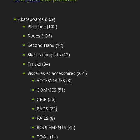
569
Skateboards
569
produits
105
Planches
105
produits
106
Roues
106
produits
12
Second Hand
12
produits
12
Skates complets
12
produits
84
Trucks
84
produits
251
Visseries et accessoires
251
8
produits
ACCESSOIRES
8
produits
51
GOMMES
51
produits
36
GRIP
36
produits
22
PADS
22
produits
8
RAILS
8
produits
45
ROULEMENTS
45
produits
11
TOOL
11