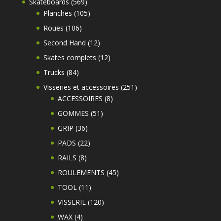
569
Skateboards
569
produits
105
Planches
105
produits
106
Roues
106
produits
12
Second Hand
12
produits
12
Skates complets
12
produits
84
Trucks
84
produits
251
Visseries et accessoires
251
8
produits
ACCESSOIRES
8
produits
51
GOMMES
51
produits
36
GRIP
36
produits
22
PADS
22
produits
8
RAILS
8
produits
45
ROULEMENTS
45
produits
11
TOOL
11
produits
120
VISSERIE
120
produits
4
WAX
4