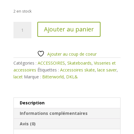
2 en stock
quantité
Ajouter au panier
de
DKL
&
Lace
Ajouter au coup de coeur
saver
Catégories :
ACCESSOIRES
,
Skateboards
,
Visseries et
accessoires
Étiquettes :
Accessoires skate
,
lace saver
,
lacet
Marque :
Bitterworld
,
DKL&
Description
Informations complémentaires
Avis (0)