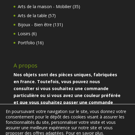
produits
35
Arts de la maison - Mobilier
35
produits
57
Arts de la table
57
produits
131
Bijoux - Bien être
131
produits
6
Loisirs
6
produits
16
Portfolio
16
produits
A propos
Nos objets sont des pièces uniques, fabriquées
en France. Toutefois, vous pouvez nous
consulter si vous souhaitez une commande
particulière ou si vous avez une couleur préférée
et que vous souhaitez passer une commande
particulière.
En poursuivant votre navigation sur le site, vous donnez votre
consentement pour le dépôt des cookies visant à assurer les
fonctionnalités du site, personnaliser votre visite et vous
assurer une meilleure expérience sur notre site et vous
proposer des offres adaptées.
Pour en savoir plus.