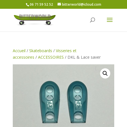
06 71 59 52 52
bitterworld@icloud.com
Accueil
/
Skateboards
/
Visseries et
accessoires
/
ACCESSOIRES
/ DKL & Lace saver