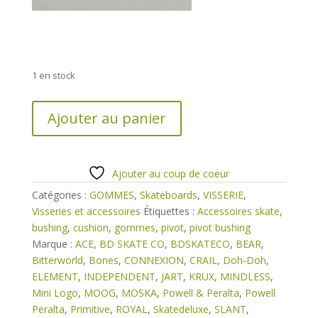
1 en stock
quantité
Ajouter au panier
de
Pivot
Bushing
gommes
Ajouter au coup de coeur
trucks
Catégories :
GOMMES
,
Skateboards
,
VISSERIE
,
oldschool
Visseries et accessoires
Étiquettes :
Accessoires skate
,
bushing
,
cushion
,
gommes
,
pivot
,
pivot bushing
Marque :
ACE
,
BD SKATE CO
,
BDSKATECO
,
BEAR
,
Bitterworld
,
Bones
,
CONNEXION
,
CRAIL
,
Doh-Doh
,
ELEMENT
,
INDEPENDENT
,
JART
,
KRUX
,
MINDLESS
,
Mini Logo
,
MOOG
,
MOSKA
,
Powell & Peralta
,
Powell
Peralta
,
Primitive
,
ROYAL
,
Skatedeluxe
,
SLANT
,