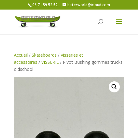
06 71 59 52 52
bitterworld@icloud.com
Accueil
/
Skateboards
/
Visseries et
accessoires
/
VISSERIE
/ Pivot Bushing gommes trucks
oldschool