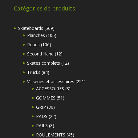
Catégories de produits
569
Skateboards
569
produits
105
Planches
105
produits
106
Roues
106
produits
12
Second Hand
12
produits
12
Skates complets
12
produits
84
Trucks
84
produits
251
Visseries et accessoires
251
8
produits
ACCESSOIRES
8
produits
51
GOMMES
51
produits
36
GRIP
36
produits
22
PADS
22
produits
8
RAILS
8
produits
45
ROULEMENTS
45