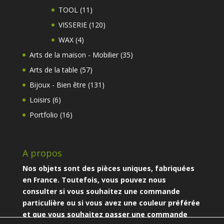
produits
11
TOOL
11
produits
120
VISSERIE
120
produits
4
WAX
4
produits
35
Arts de la maison - Mobilier
35
produits
57
Arts de la table
57
produits
131
Bijoux - Bien être
131
produits
6
Loisirs
6
produits
16
Portfolio
16
produits
A propos
Nos objets sont des pièces uniques, fabriquées
en France. Toutefois, vous pouvez nous
consulter si vous souhaitez une commande
particulière ou si vous avez une couleur préférée
et que vous souhaitez passer une commande