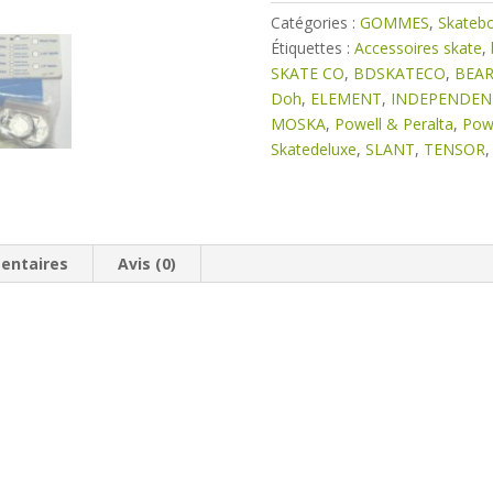
Sabre
Catégories :
GOMMES
,
Skateb
Bleu
Étiquettes :
Accessoires skate
,
83A
SKATE CO
,
BDSKATECO
,
BEA
x2
Doh
,
ELEMENT
,
INDEPENDEN
MOSKA
,
Powell & Peralta
,
Powe
Skatedeluxe
,
SLANT
,
TENSOR
entaires
Avis (0)