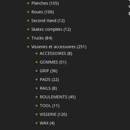
produits
105
Planches
105
produits
106
Roues
106
produits
12
Second Hand
12
produits
12
Skates complets
12
produits
84
Trucks
84
produits
251
Visseries et accessoires
251
8
produits
ACCESSOIRES
8
produits
51
GOMMES
51
produits
36
GRIP
36
produits
22
PADS
22
produits
8
RAILS
8
produits
45
ROULEMENTS
45
produits
11
TOOL
11
produits
120
VISSERIE
120
produits
4
WAX
4
produits