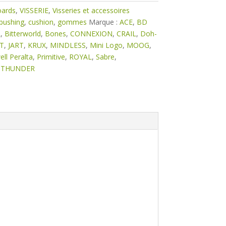
oards
,
VISSERIE
,
Visseries et accessoires
bushing
,
cushion
,
gommes
Marque :
ACE
,
BD
R
,
Bitterworld
,
Bones
,
CONNEXION
,
CRAIL
,
Doh-
T
,
JART
,
KRUX
,
MINDLESS
,
Mini Logo
,
MOOG
,
ll Peralta
,
Primitive
,
ROYAL
,
Sabre
,
,
THUNDER