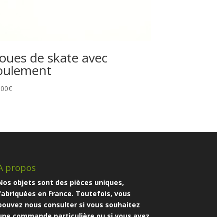
oues de skate avec
oulement
,00
€
A propos
Nos objets sont des pièces uniques,
fabriquées en France. Toutefois, vous
pouvez nous consulter si vous souhaitez
une commande particulière ou si vous avez