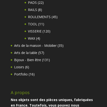
produits
22
PADS
22
produits
8
RAILS
8
produits
45
ROULEMENTS
45
produits
11
TOOL
11
produits
120
VISSERIE
120
produits
4
WAX
4
produits
35
Arts de la maison - Mobilier
35
produits
57
Arts de la table
57
produits
131
Bijoux - Bien être
131
produits
6
Loisirs
6
produits
16
Portfolio
16
produits
A propos
Nos objets sont des pièces uniques, fabriquées
en France. Toutefois, vous pouvez nous