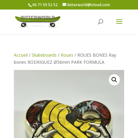
06 71 59 52 52
bitterworld@icloud.com
Accueil
/
Skateboards
/
Roues
/ ROUES BONES Ray
bones RODRIGUEZ Ø56mm PARK FORMULA