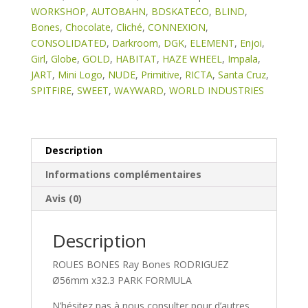
Ø56mm
WORKSHOP
,
AUTOBAHN
,
BDSKATECO
,
BLIND
,
PARK
Bones
,
Chocolate
,
Cliché
,
CONNEXION
,
FORMULA
CONSOLIDATED
,
Darkroom
,
DGK
,
ELEMENT
,
Enjoi
,
Girl
,
Globe
,
GOLD
,
HABITAT
,
HAZE WHEEL
,
Impala
,
JART
,
Mini Logo
,
NUDE
,
Primitive
,
RICTA
,
Santa Cruz
,
SPITFIRE
,
SWEET
,
WAYWARD
,
WORLD INDUSTRIES
Description
Informations complémentaires
Avis (0)
Description
ROUES BONES Ray Bones RODRIGUEZ
Ø56mm x32.3 PARK FORMULA
N’hésitez pas à nous consulter pour d’autres