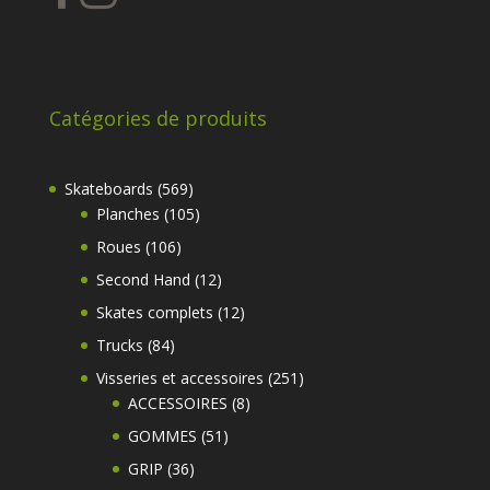
Catégories de produits
569
Skateboards
569
produits
105
Planches
105
produits
106
Roues
106
produits
12
Second Hand
12
produits
12
Skates complets
12
produits
84
Trucks
84
produits
251
Visseries et accessoires
251
8
produits
ACCESSOIRES
8
produits
51
GOMMES
51
produits
36
GRIP
36