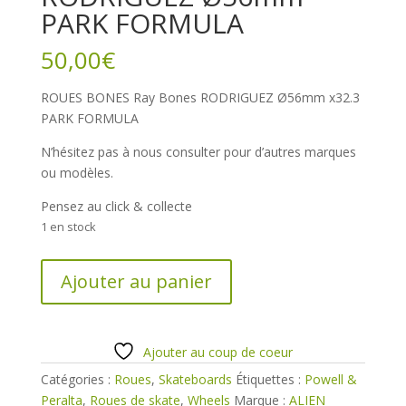
PARK FORMULA
50,00
€
ROUES BONES Ray Bones RODRIGUEZ Ø56mm x32.3
PARK FORMULA
N’hésitez pas à nous consulter pour d’autres marques
ou modèles.
Pensez au click & collecte
1 en stock
quantité
Ajouter au panier
de
ROUES
BONES
Ray
Ajouter au coup de coeur
bones
Catégories :
Roues
,
Skateboards
Étiquettes :
Powell &
RODRIGUEZ
Peralta
,
Roues de skate
,
Wheels
Marque :
ALIEN