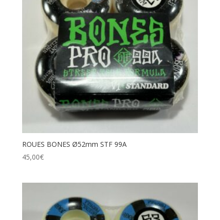
ROUES BONES Ø52mm STF 99A
45,00
€