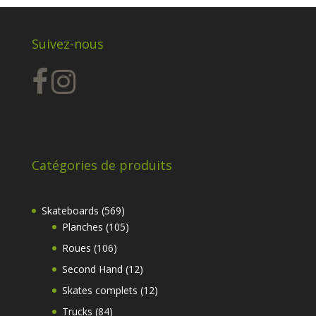
Suivez-nous
Catégories de produits
569
Skateboards
569
produits
105
Planches
105
produits
106
Roues
106
produits
12
Second Hand
12
produits
12
Skates complets
12
produits
84
Trucks
84