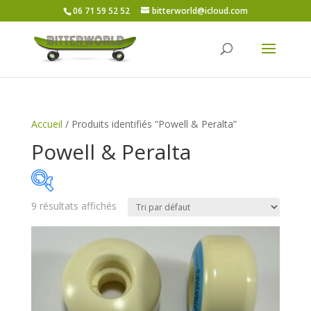
06 71 59 52 52
bitterworld@icloud.com
Accueil
/ Produits identifiés “Powell & Peralta”
Powell & Peralta
9 résultats affichés
Price:
45€
—
50€
On sale
(6)
Catégories de produits