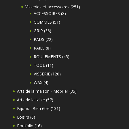
produits
251
Visseries et accessoires
251
8
produits
ACCESSOIRES
8
produits
51
GOMMES
51
produits
36
GRIP
36
produits
22
PADS
22
produits
8
RAILS
8
produits
45
ROULEMENTS
45
produits
11
TOOL
11
produits
120
VISSERIE
120
produits
4
WAX
4
produits
35
Arts de la maison - Mobilier
35
produits
57
Arts de la table
57
produits
131
Bijoux - Bien être
131
produits
6
Loisirs
6
produits
16
Portfolio
16