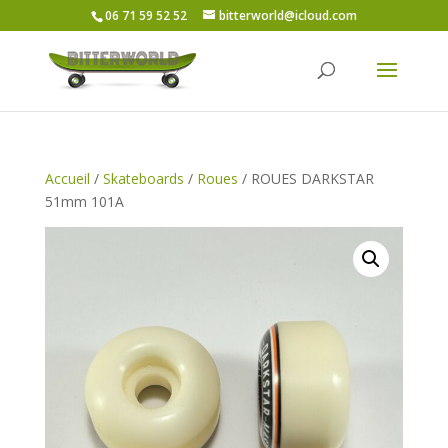
06 71 59 52 52
bitterworld@icloud.com
Accueil
/
Skateboards
/
Roues
/ ROUES DARKSTAR
51mm 101A