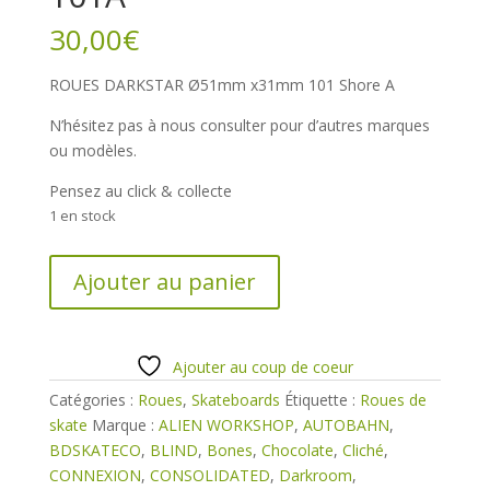
30,00
€
ROUES DARKSTAR Ø51mm x31mm 101 Shore A
N’hésitez pas à nous consulter pour d’autres marques
ou modèles.
Pensez au click & collecte
1 en stock
quantité
Ajouter au panier
de
ROUES
DARKSTAR
51mm
Ajouter au coup de coeur
101A
Catégories :
Roues
,
Skateboards
Étiquette :
Roues de
skate
Marque :
ALIEN WORKSHOP
,
AUTOBAHN
,
BDSKATECO
,
BLIND
,
Bones
,
Chocolate
,
Cliché
,
CONNEXION
,
CONSOLIDATED
,
Darkroom
,