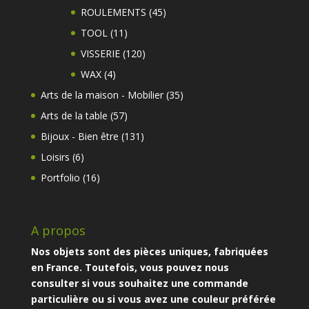
produits
45
ROULEMENTS
45
produits
11
TOOL
11
produits
120
VISSERIE
120
produits
4
WAX
4
produits
35
Arts de la maison - Mobilier
35
produits
57
Arts de la table
57
produits
131
Bijoux - Bien être
131
produits
6
Loisirs
6
produits
16
Portfolio
16
produits
A propos
Nos objets sont des pièces uniques, fabriquées
en France. Toutefois, vous pouvez nous
consulter si vous souhaitez une commande
particulière ou si vous avez une couleur préférée