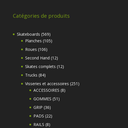
Catégories de produits
569
Skateboards
569
produits
105
Planches
105
produits
106
Roues
106
produits
12
Second Hand
12
produits
12
Skates complets
12
produits
84
Trucks
84
produits
251
Visseries et accessoires
251
8
produits
ACCESSOIRES
8
produits
51
GOMMES
51
produits
36
GRIP
36
produits
22
PADS
22
produits
8
RAILS
8