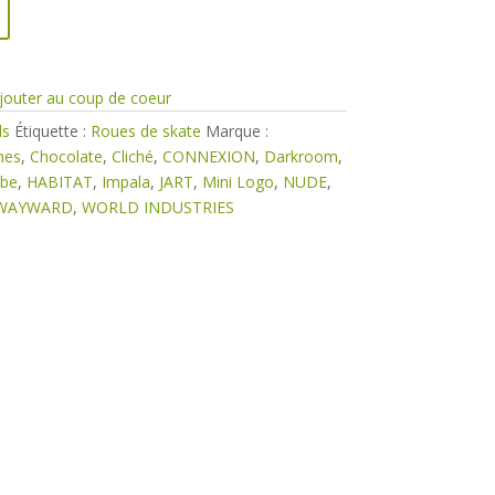
jouter au coup de coeur
ds
Étiquette :
Roues de skate
Marque :
nes
,
Chocolate
,
Cliché
,
CONNEXION
,
Darkroom
,
obe
,
HABITAT
,
Impala
,
JART
,
Mini Logo
,
NUDE
,
WAYWARD
,
WORLD INDUSTRIES