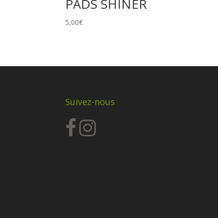
PADS SHINER
5,00
€
Suivez-nous