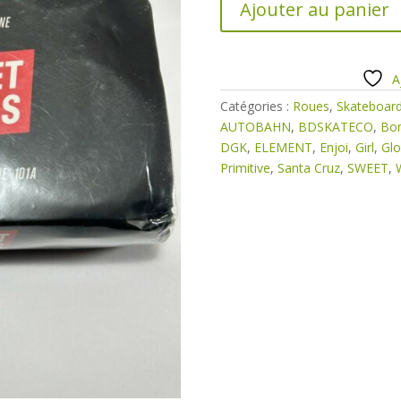
Ajouter au panier
de
ROUES
SWEET
Ø51mm
A
101A
Catégories :
Roues
,
Skateboar
AUTOBAHN
,
BDSKATECO
,
Bo
DGK
,
ELEMENT
,
Enjoi
,
Girl
,
Gl
Primitive
,
Santa Cruz
,
SWEET
,