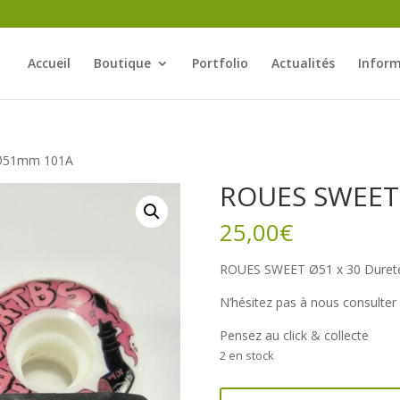
Accueil
Boutique
Portfolio
Actualités
Inform
Ø51mm 101A
ROUES SWEET
25,00
€
ROUES SWEET Ø51 x 30 Dureté
N’hésitez pas à nous consulte
Pensez au click & collecte
2 en stock
quantité