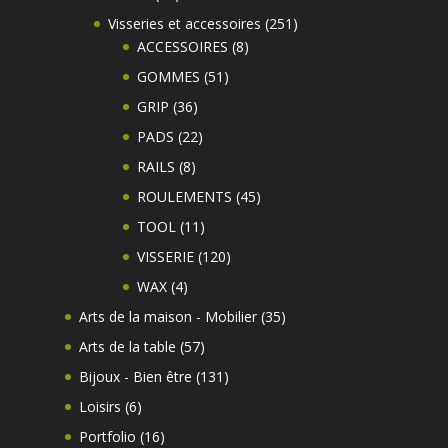
produits
251
Visseries et accessoires
251
8
produits
ACCESSOIRES
8
produits
51
GOMMES
51
produits
36
GRIP
36
produits
22
PADS
22
produits
8
RAILS
8
produits
45
ROULEMENTS
45
produits
11
TOOL
11
produits
120
VISSERIE
120
produits
4
WAX
4
produits
35
Arts de la maison - Mobilier
35
produits
57
Arts de la table
57
produits
131
Bijoux - Bien être
131
produits
6
Loisirs
6
produits
16
Portfolio
16