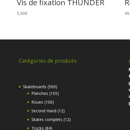
Vis de fixation THUNDER
R
5,00
€
49
Catégories de produits
569
Skateboards
569
produits
105
Planches
105
produits
106
Roues
106
produits
12
Second Hand
12
produits
12
Skates complets
12
produits
84
Trucks
84