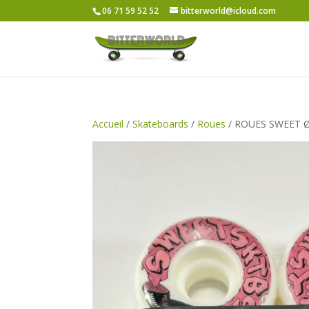
06 71 59 52 52
bitterworld@icloud.com
Accueil
/
Skateboards
/
Roues
/ ROUES SWEET 