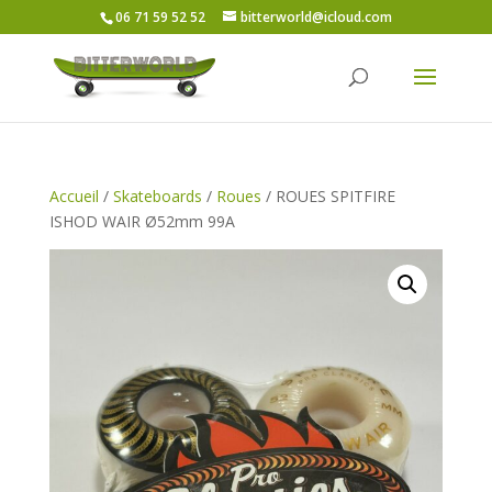
06 71 59 52 52
bitterworld@icloud.com
Accueil
/
Skateboards
/
Roues
/ ROUES SPITFIRE
ISHOD WAIR Ø52mm 99A