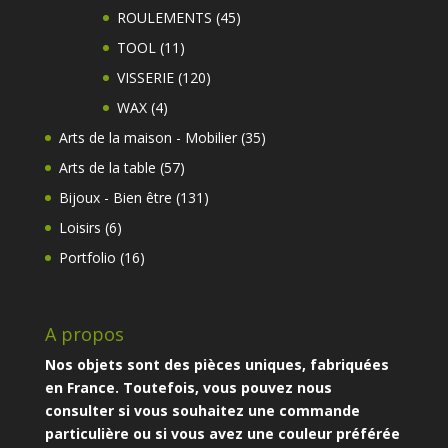
produits
45
ROULEMENTS
45
produits
11
TOOL
11
produits
120
VISSERIE
120
produits
4
WAX
4
produits
35
Arts de la maison - Mobilier
35
produits
57
Arts de la table
57
produits
131
Bijoux - Bien être
131
produits
6
Loisirs
6
produits
16
Portfolio
16
produits
A propos
Nos objets sont des pièces uniques, fabriquées
en France. Toutefois, vous pouvez nous
consulter si vous souhaitez une commande
particulière ou si vous avez une couleur préférée