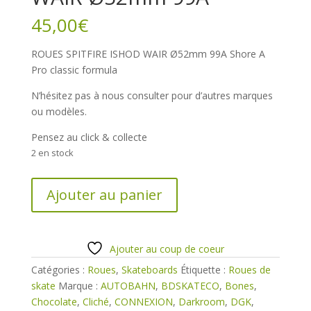
45,00
€
ROUES SPITFIRE ISHOD WAIR Ø52mm 99A Shore A
Pro classic formula
N’hésitez pas à nous consulter pour d’autres marques
ou modèles.
Pensez au click & collecte
2 en stock
quantité
Ajouter au panier
de
ROUES
SPITFIRE
ISHOD
Ajouter au coup de coeur
WAIR
Catégories :
Roues
,
Skateboards
Étiquette :
Roues de
Ø52mm
skate
Marque :
AUTOBAHN
,
BDSKATECO
,
Bones
,
99A
Chocolate
,
Cliché
,
CONNEXION
,
Darkroom
,
DGK
,