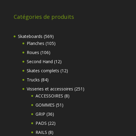
Catégories de produits
569
Skateboards
569
produits
105
Planches
105
produits
106
Roues
106
produits
12
Second Hand
12
produits
12
Skates complets
12
produits
84
Trucks
84
produits
251
Visseries et accessoires
251
8
produits
ACCESSOIRES
8
produits
51
GOMMES
51
produits
36
GRIP
36
produits
22
PADS
22
produits
8
RAILS
8