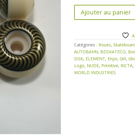
quantité
Ajouter au panier
de
ROUES
SPITFIRE
ISHOD
A
WAIR
Catégories :
Roues
,
Skateboar
Ø53mm
AUTOBAHN
,
BDSKATECO
,
Bo
99A
DGK
,
ELEMENT
,
Enjoi
,
Girl
,
Gl
Logo
,
NUDE
,
Primitive
,
RICTA
,
WORLD INDUSTRIES