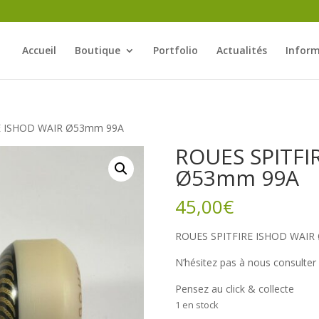
Accueil
Boutique
Portfolio
Actualités
Inform
E ISHOD WAIR Ø53mm 99A
ROUES SPITFI
Ø53mm 99A
45,00
€
ROUES SPITFIRE ISHOD WAIR Ø
N’hésitez pas à nous consulte
Pensez au click & collecte
1 en stock