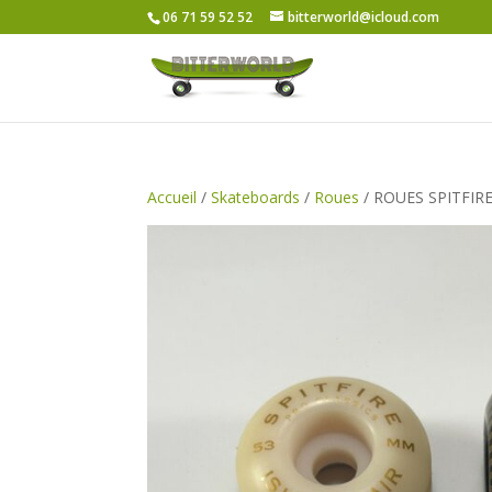
06 71 59 52 52
bitterworld@icloud.com
Accueil
/
Skateboards
/
Roues
/ ROUES SPITFIR