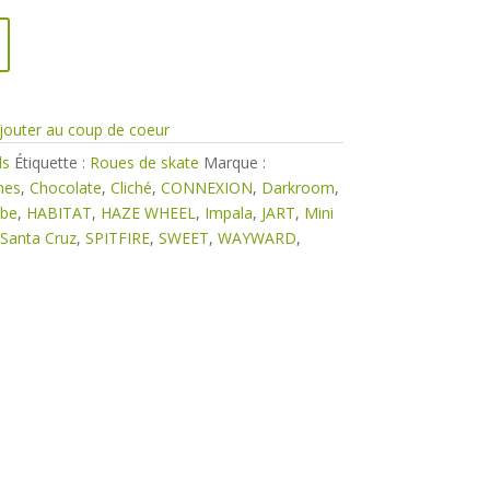
jouter au coup de coeur
ds
Étiquette :
Roues de skate
Marque :
nes
,
Chocolate
,
Cliché
,
CONNEXION
,
Darkroom
,
obe
,
HABITAT
,
HAZE WHEEL
,
Impala
,
JART
,
Mini
Santa Cruz
,
SPITFIRE
,
SWEET
,
WAYWARD
,