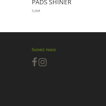
PADS SHINER
5,00
€
Suivez-nous