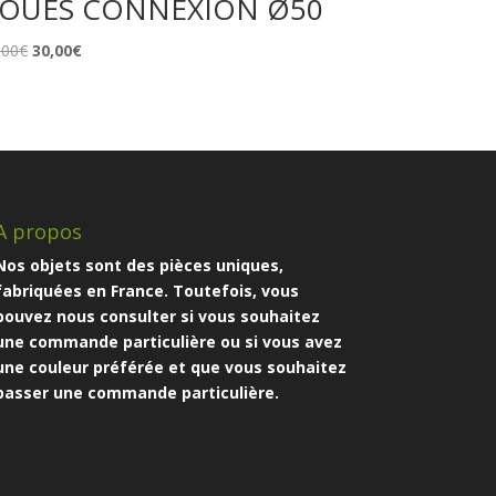
OUES CONNEXION Ø50
Le
Le
,00
€
30,00
€
prix
prix
initial
actuel
était :
est :
39,00€.
30,00€.
A propos
Nos objets sont des pièces uniques,
fabriquées en France. Toutefois, vous
pouvez nous consulter si vous souhaitez
une commande particulière ou si vous avez
une couleur préférée et que vous souhaitez
passer une commande particulière.