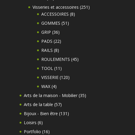
produits
251
Visseries et accessoires
251
8
produits
ACCESSOIRES
8
produits
51
GOMMES
51
produits
36
GRIP
36
produits
22
PADS
22
produits
8
RAILS
8
produits
45
ROULEMENTS
45
produits
11
TOOL
11
produits
120
VISSERIE
120
produits
4
WAX
4
produits
35
Arts de la maison - Mobilier
35
produits
57
Arts de la table
57
produits
131
Bijoux - Bien être
131
produits
6
Loisirs
6
produits
16
Portfolio
16