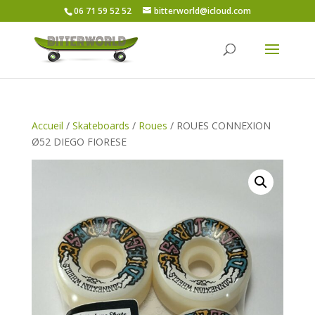
06 71 59 52 52
bitterworld@icloud.com
Accueil
/
Skateboards
/
Roues
/ ROUES CONNEXION
Ø52 DIEGO FIORESE