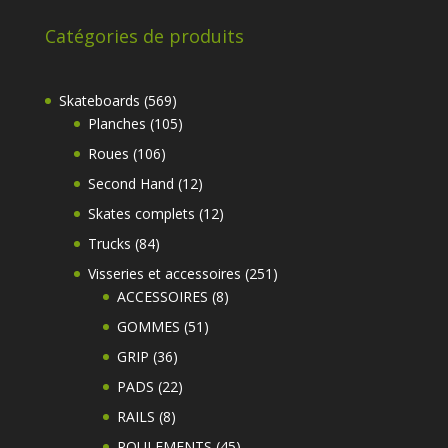
Catégories de produits
569
Skateboards
569
produits
105
Planches
105
produits
106
Roues
106
produits
12
Second Hand
12
produits
12
Skates complets
12
produits
84
Trucks
84
produits
251
Visseries et accessoires
251
8
produits
ACCESSOIRES
8
produits
51
GOMMES
51
produits
36
GRIP
36
produits
22
PADS
22
produits
8
RAILS
8
produits
45
ROULEMENTS
45