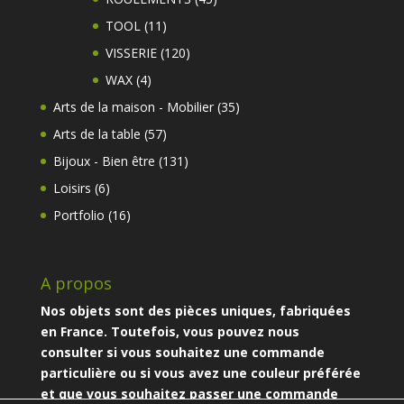
produits
11
TOOL
11
produits
120
VISSERIE
120
produits
4
WAX
4
produits
35
Arts de la maison - Mobilier
35
produits
57
Arts de la table
57
produits
131
Bijoux - Bien être
131
produits
6
Loisirs
6
produits
16
Portfolio
16
produits
A propos
Nos objets sont des pièces uniques, fabriquées
en France. Toutefois, vous pouvez nous
consulter si vous souhaitez une commande
particulière ou si vous avez une couleur préférée
et que vous souhaitez passer une commande