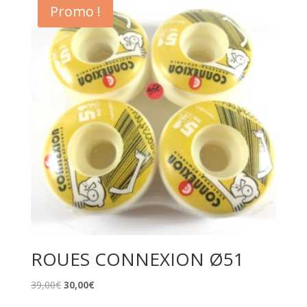
Promo !
ROUES CONNEXION Ø51
Le
Le
39,00
€
30,00
€
prix
prix