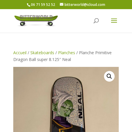
06 71 59 52 52
bitterworld@icloud.com
Accueil
/
Skateboards
/
Planches
/ Planche Primitive
Dragon Ball super 8.125″ Neal