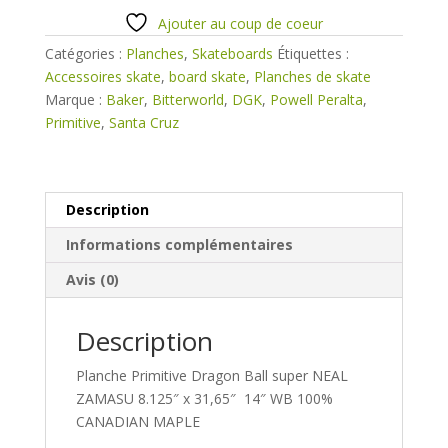
Primitive
Dragon
Ajouter au coup de coeur
Ball
Catégories :
Planches
,
Skateboards
Étiquettes :
super
Accessoires skate
,
board skate
,
Planches de skate
8.125"
Marque :
Baker
,
Bitterworld
,
DGK
,
Powell Peralta
,
Neal
Primitive
,
Santa Cruz
Description
Informations complémentaires
Avis (0)
Description
Planche Primitive Dragon Ball super NEAL
ZAMASU 8.125″ x 31,65″ 14″ WB 100%
CANADIAN MAPLE