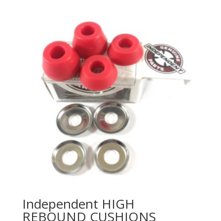
initial
actuel
était :
est :
39,00€.
30,00€.
Independent HIGH
REBOUND CUSHIONS