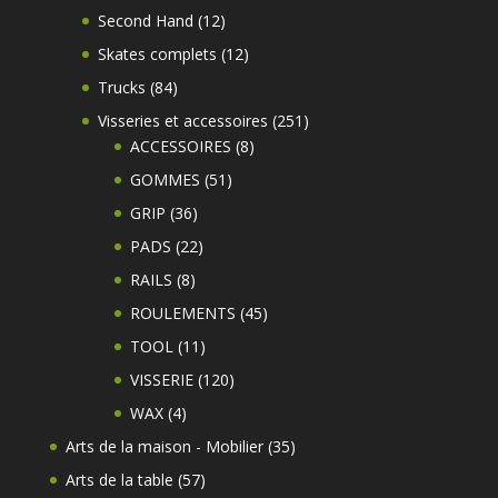
produits
12
Second Hand
12
produits
12
Skates complets
12
produits
84
Trucks
84
produits
251
Visseries et accessoires
251
8
produits
ACCESSOIRES
8
produits
51
GOMMES
51
produits
36
GRIP
36
produits
22
PADS
22
produits
8
RAILS
8
produits
45
ROULEMENTS
45
produits
11
TOOL
11
produits
120
VISSERIE
120
produits
4
WAX
4
produits
35
Arts de la maison - Mobilier
35
produits
57
Arts de la table
57