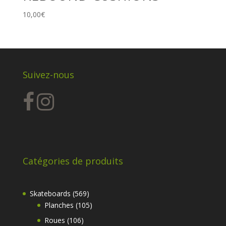
10,00
€
Suivez-nous
Catégories de produits
569
Skateboards
569
produits
105
Planches
105
produits
106
Roues
106