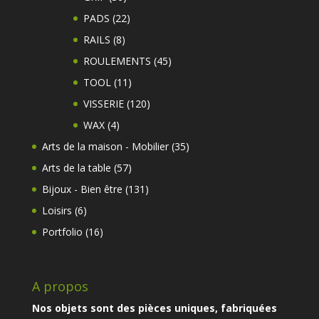
produits
22
PADS
22
produits
8
RAILS
8
produits
45
ROULEMENTS
45
produits
11
TOOL
11
produits
120
VISSERIE
120
produits
4
WAX
4
produits
35
Arts de la maison - Mobilier
35
produits
57
Arts de la table
57
produits
131
Bijoux - Bien être
131
produits
6
Loisirs
6
produits
16
Portfolio
16
produits
A propos
Nos objets sont des pièces uniques, fabriquées