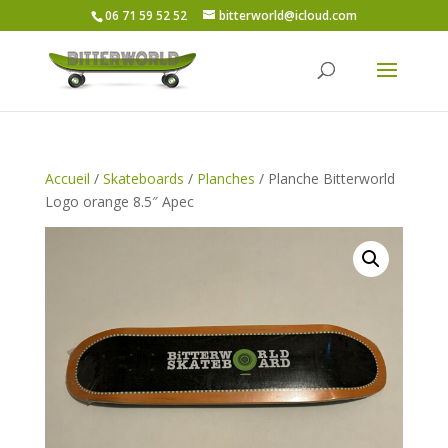
06 71 59 52 52
bitterworld@icloud.com
Accueil
/
Skateboards
/
Planches
/ Planche Bitterworld
Logo orange 8.5″ Apec