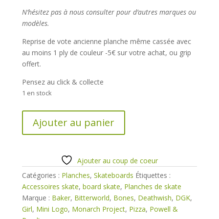
N’hésitez pas à nous consulter pour d’autres marques ou
modèles.
Reprise de vote ancienne planche même cassée avec
au moins 1 ply de couleur -5€ sur votre achat, ou grip
offert.
Pensez au click & collecte
1 en stock
quantité
Ajouter au panier
de
Planche
Bitterworld
Logo
Ajouter au coup de coeur
orange
Catégories :
Planches
,
Skateboards
Étiquettes :
8.5"
Accessoires skate
,
board skate
,
Planches de skate
Apec
Marque :
Baker
,
Bitterworld
,
Bones
,
Deathwish
,
DGK
,
Girl
,
Mini Logo
,
Monarch Project
,
Pizza
,
Powell &