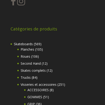
Catégories de produits
569
Skateboards
569
produits
105
Planches
105
produits
106
Roues
106
produits
12
Second Hand
12
produits
12
Skates complets
12
produits
84
Trucks
84
produits
251
Visseries et accessoires
251
8
produits
ACCESSOIRES
8
produits
51
GOMMES
51
produits
36
GRIP
36