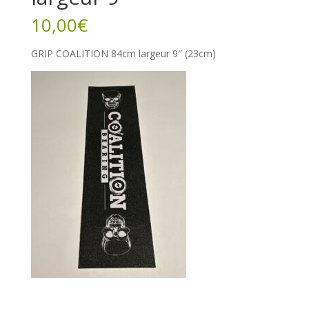
10,00
€
GRIP COALITION 84cm largeur 9″ (23cm)