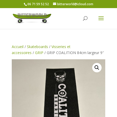
06 71 59 52 52
bitterworld@icloud.com
Accueil
/
Skateboards
/
Visseries et
accessoires
/
GRIP
/ GRIP COALITION 84cm largeur 9″