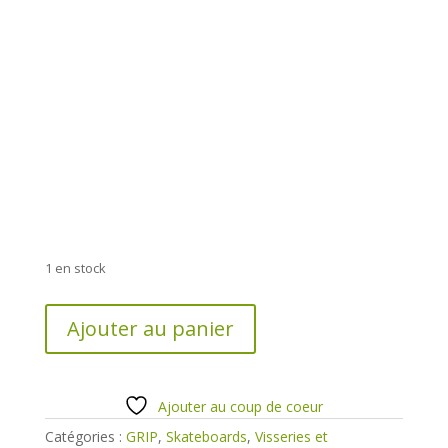
1 en stock
quantité
Ajouter au panier
de
GRIP
COALITION
84cm
Ajouter au coup de coeur
largeur
Catégories :
GRIP
,
Skateboards
,
Visseries et