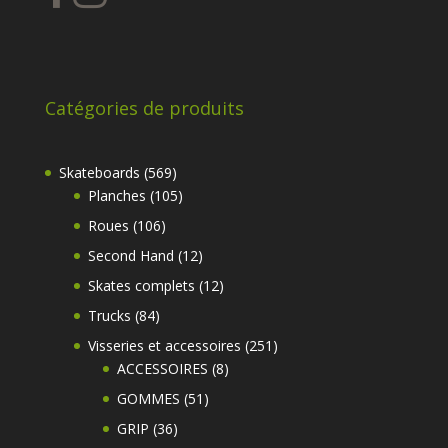
Catégories de produits
569
Skateboards
569
produits
105
Planches
105
produits
106
Roues
106
produits
12
Second Hand
12
produits
12
Skates complets
12
produits
84
Trucks
84
produits
251
Visseries et accessoires
251
8
produits
ACCESSOIRES
8
produits
51
GOMMES
51
produits
36
GRIP
36