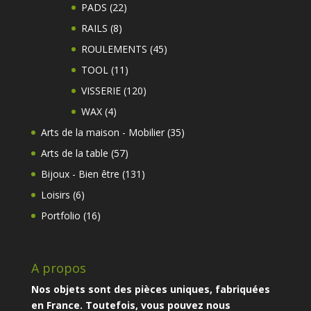
produits
22
PADS
22
produits
8
RAILS
8
produits
45
ROULEMENTS
45
produits
11
TOOL
11
produits
120
VISSERIE
120
produits
4
WAX
4
produits
35
Arts de la maison - Mobilier
35
produits
57
Arts de la table
57
produits
131
Bijoux - Bien être
131
produits
6
Loisirs
6
produits
16
Portfolio
16
produits
A propos
Nos objets sont des pièces uniques, fabriquées
en France. Toutefois, vous pouvez nous