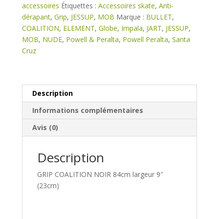
9"
accessoires
Étiquettes :
Accessoires skate
,
Anti-
dérapant
,
Grip
,
JESSUP
,
MOB
Marque :
BULLET
,
COALITION
,
ELEMENT
,
Globe
,
Impala
,
JART
,
JESSUP
,
MOB
,
NUDE
,
Powell & Peralta
,
Powell Peralta
,
Santa
Cruz
Description
Informations complémentaires
Avis (0)
Description
GRIP COALITION NOIR 84cm largeur 9″
(23cm)