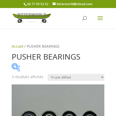
06 71 59 52 52
bitterworld@icloud.com
Accueil
/ PUSHER BEARINGS
PUSHER BEARINGS
3 résultats affichés
Price:
10€
—
20€
On sale
(6)
Catégories de produits