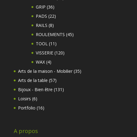
produits
36
GRIP
36
produits
22
PADS
22
produits
8
RAILS
8
produits
45
ROULEMENTS
45
produits
11
TOOL
11
produits
120
VISSERIE
120
produits
4
WAX
4
produits
35
Arts de la maison - Mobilier
35
produits
57
Arts de la table
57
produits
131
Bijoux - Bien être
131
produits
6
Loisirs
6
produits
16
Portfolio
16
produits
A propos