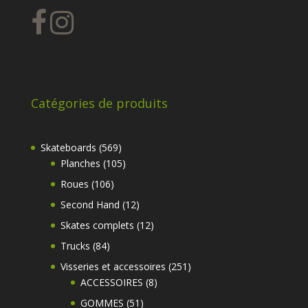
Catégories de produits
569
Skateboards
569
produits
105
Planches
105
produits
106
Roues
106
produits
12
Second Hand
12
produits
12
Skates complets
12
produits
84
Trucks
84
produits
251
Visseries et accessoires
251
8
produits
ACCESSOIRES
8
produits
51
GOMMES
51