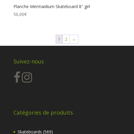
Planche Mermaidium Skateboard 8″ girl
50,00
€
1
2
→
Suivez-nous
Catégories de produits
569
Skateboards
569