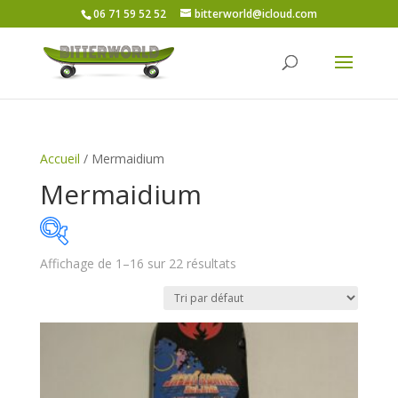
06 71 59 52 52
bitterworld@icloud.com
Accueil
/ Mermaidium
Mermaidium
Affichage de 1–16 sur 22 résultats
Price:
45€
—
80€
On sale
(6)
Catégories de produits