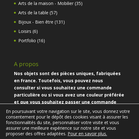
produits
35
Arts de la maison - Mobilier
35
produits
57
Arts de la table
57
produits
131
Bijoux - Bien être
131
produits
6
Loisirs
6
produits
16
Portfolio
16
produits
A propos
Nos objets sont des pièces uniques, fabriquées
en France. Toutefois, vous pouvez nous
consulter si vous souhaitez une commande
particulière ou si vous avez une couleur préférée
et que vous souhaitez passer une commande
particulière.
En poursuivant votre navigation sur le site, vous donnez votre
consentement pour le dépôt des cookies visant à assurer les
fonctionnalités du site, personnaliser votre visite et vous
assurer une meilleure expérience sur notre site et vous
proposer des offres adaptées.
Pour en savoir plus.