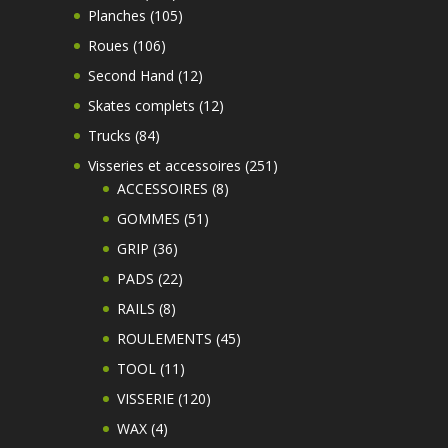
produits
105
Planches
105
produits
106
Roues
106
produits
12
Second Hand
12
produits
12
Skates complets
12
produits
84
Trucks
84
produits
251
Visseries et accessoires
251
8
produits
ACCESSOIRES
8
produits
51
GOMMES
51
produits
36
GRIP
36
produits
22
PADS
22
produits
8
RAILS
8
produits
45
ROULEMENTS
45
produits
11
TOOL
11
produits
120
VISSERIE
120
produits
4
WAX
4