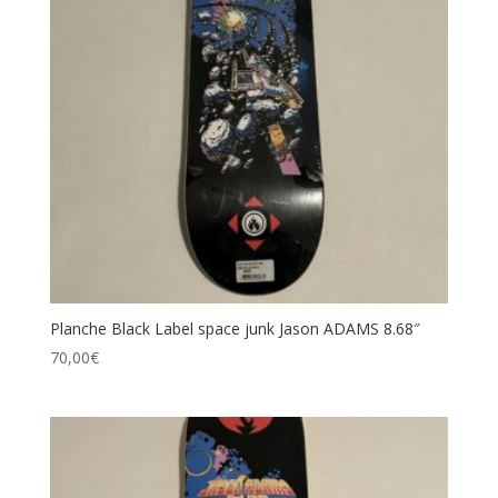
Catégories de produits
Étiquettes produit
Planche Black Label space junk Jason ADAMS 8.68″
70,00
€