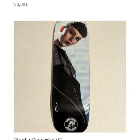
50,00
€
Planche Mermaidium 9″