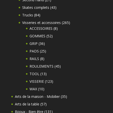
produits
43
Skates complets
43
produits
84
Trucks
84
produits
265
Visseries et accessoires
265
8
produits
ACCESSOIRES
8
produits
52
GOMMES
52
produits
36
GRIP
36
produits
25
PADS
25
produits
8
RAILS
8
produits
45
ROULEMENTS
45
produits
13
TOOL
13
produits
123
VISSERIE
123
produits
10
WAX
10
produits
35
Arts de la maison - Mobilier
35
produits
57
Arts de la table
57
produits
131
Bijoux - Bien être
131