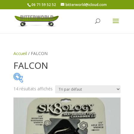
06 71 59 52 52
bitterworld@icloud.com
Accueil
/ FALCON
FALCON
14 résultats affichés
Price:
5€
—
16€
On sale
(5)
Catégories de produits