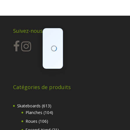
Suivez-nous
Catégories de produits
613
Skateboards
613
produits
104
Planches
104
produits
106
Roues
106
produits
21
Second Hand
21