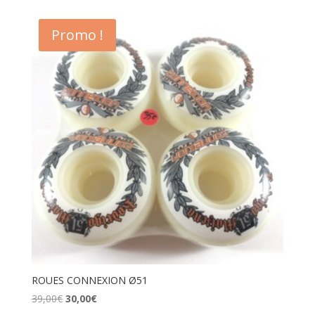
Promo !
ROUES CONNEXION Ø51
Le
Le
39,00
€
30,00
€
prix
prix