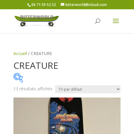
06 71 59 52 52
bitterworld@icloud.com
Accueil
/ CREATURE
CREATURE
13 résultats affichés
Price:
30€
—
80€
On sale
(5)
Catégories de produits