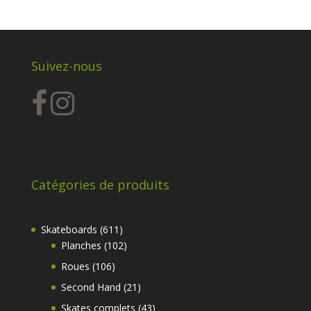
initial
actuel
était :
est :
39,00€.
30,00€.
Suivez-nous
Catégories de produits
611
Skateboards
611
produits
102
Planches
102
produits
106
Roues
106
produits
21
Second Hand
21
produits
43
Skates complets
43