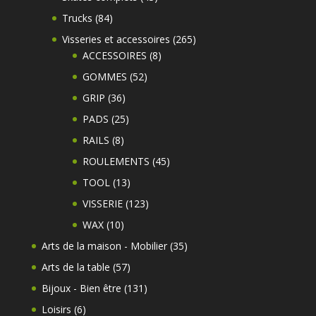
produits
84
Trucks
84
produits
265
Visseries et accessoires
265
8
produits
ACCESSOIRES
8
produits
52
GOMMES
52
produits
36
GRIP
36
produits
25
PADS
25
produits
8
RAILS
8
produits
45
ROULEMENTS
45
produits
13
TOOL
13
produits
123
VISSERIE
123
produits
10
WAX
10
produits
35
Arts de la maison - Mobilier
35
produits
57
Arts de la table
57
produits
131
Bijoux - Bien être
131
produits
6
Loisirs
6