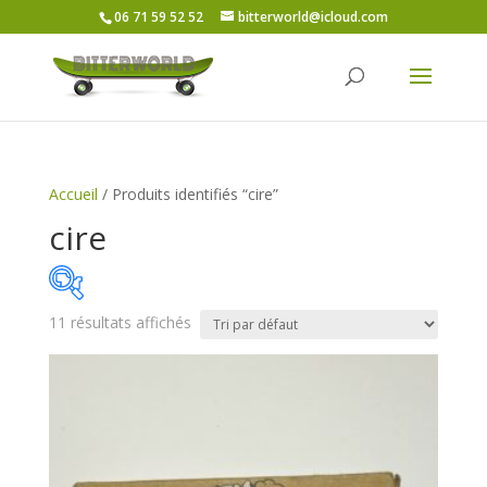
06 71 59 52 52
bitterworld@icloud.com
Accueil
/ Produits identifiés “cire”
cire
11 résultats affichés
Price:
4€
—
12€
On sale
(5)
Catégories de produits