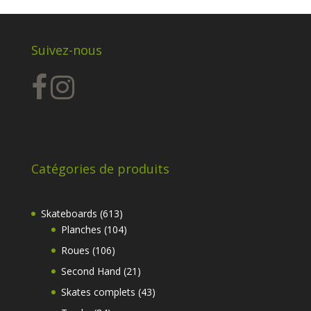
Suivez-nous
Catégories de produits
613
Skateboards
613
produits
104
Planches
104
produits
106
Roues
106
produits
21
Second Hand
21
produits
43
Skates complets
43
produits