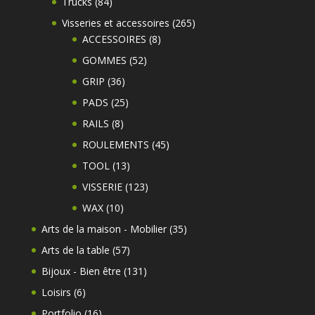
84
Trucks
84
produits
265
Visseries et accessoires
265
8
produits
ACCESSOIRES
8
produits
52
GOMMES
52
produits
36
GRIP
36
produits
25
PADS
25
produits
8
RAILS
8
produits
45
ROULEMENTS
45
produits
13
TOOL
13
produits
123
VISSERIE
123
produits
10
WAX
10
produits
35
Arts de la maison - Mobilier
35
produits
57
Arts de la table
57
produits
131
Bijoux - Bien être
131
produits
6
Loisirs
6
produits
16
Portfolio
16