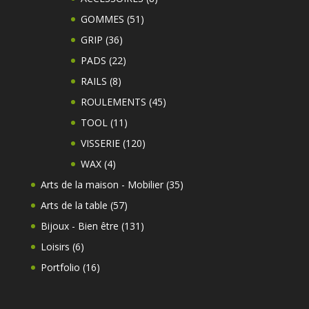
produits
51
GOMMES
51
produits
36
GRIP
36
produits
22
PADS
22
produits
8
RAILS
8
produits
45
ROULEMENTS
45
produits
11
TOOL
11
produits
120
VISSERIE
120
produits
4
WAX
4
produits
35
Arts de la maison - Mobilier
35
produits
57
Arts de la table
57
produits
131
Bijoux - Bien être
131
produits
6
Loisirs
6
produits
16
Portfolio
16
produits