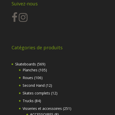
Suivez-nous
Catégories de produits
569
Skateboards
569
produits
105
Planches
105
produits
106
Roues
106
produits
12
Second Hand
12
produits
12
Skates complets
12
produits
84
Trucks
84
produits
251
Visseries et accessoires
251
8
produits
ACCESSOIRES
8